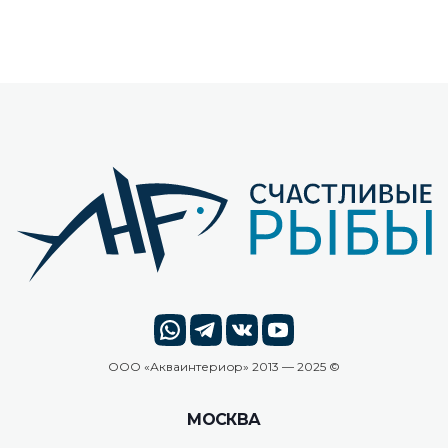
ООО «
Акваинтериор
» 2013 — 2025 ©
МОСКВА