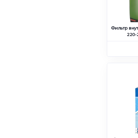
Фильтр вну
220-