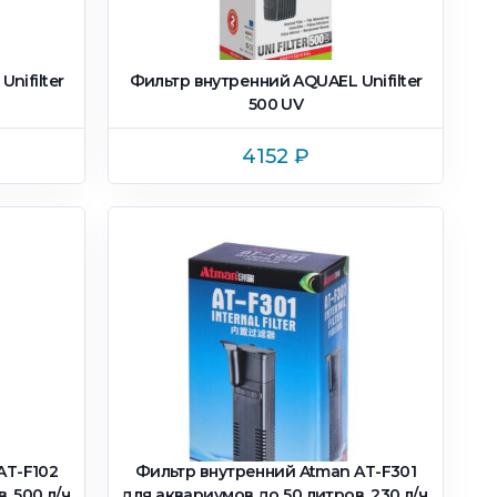
nifilter
Фильтр внутренний AQUAEL Unifilter
500 UV
4152
₽
AT-F102
Фильтр внутренний Atman AT-F301
 500 л/ч,
для аквариумов до 50 литров, 230 л/ч,