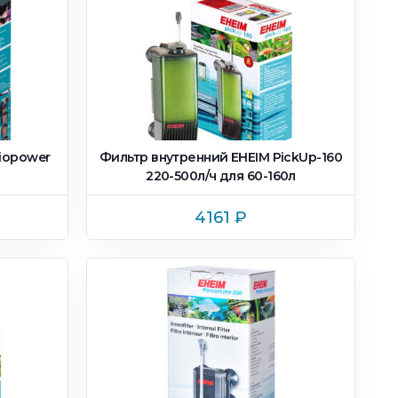
iopower
Фильтр внутренний EHEIM PickUp-160
220-500л/ч для 60-160л
4161
₽