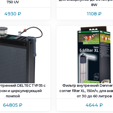
750 UV
8W
4930
₽
1108
₽
утренний DELTEC TYP35 с
Фильтр внутренний Denner
ром и циркулирующей
corner filter XL, 150л/ч, для 
помпой
от 30 до 60 литров
64805
₽
4644
₽