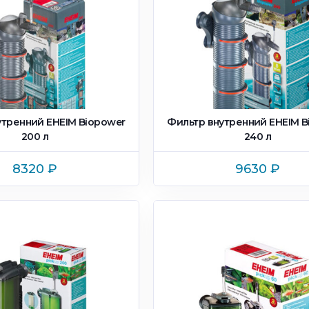
утренний EHEIM Biopower
Фильтр внутренний EHEIM B
200 л
240 л
8320
₽
9630
₽