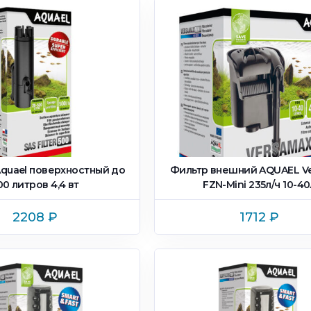
quael поверxностный до
Фильтр внешний AQUAEL V
00 литров 4,4 вт
FZN-Mini 235л/ч 10-40
2208
₽
1712
₽