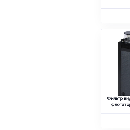
Фильтр вн
флотато