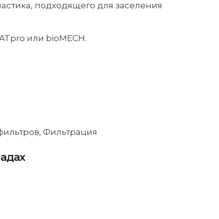
ластика, подходящего для заселения
ATpro или bioMECH.
фильтров
,
Фильтрация
ладах