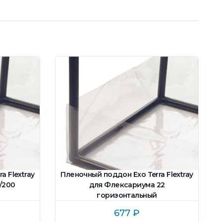
a Flextray
Пленочный поддон Exo Terra Flextray
/200
для Флексариума 22
горизонтальный
677
₽