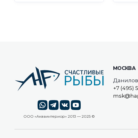
МОСКВА
Даниловс
+7 (495) 
msk@hap
ООО «
Акваинтериор
» 2013 — 2025 ©