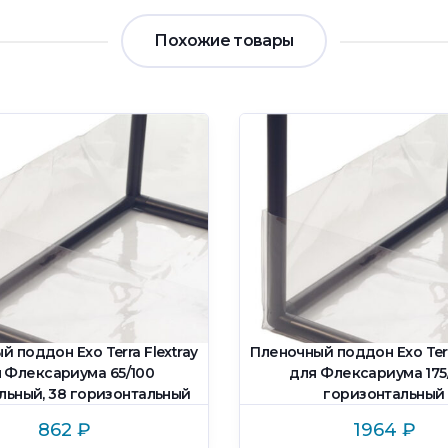
Похожие товары
 поддон Exo Terra Flextray
Пленочный поддон Exo Terr
 Флексариума 65/100
для Флексариума 175
льный, 38 горизонтальный
горизонтальный
862
₽
1964
₽