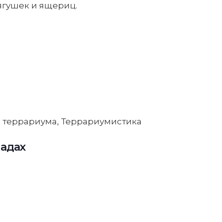
ягушек и ящериц.
 террариума
,
Террариумистика
ладах