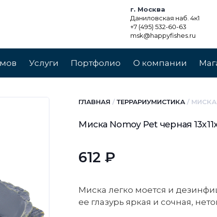
г. Москва
Даниловская наб. 4к1
+7 (495) 532-60-63
msk@happyfishes.ru
умов
Услуги
Портфолио
О компании
Маг
ГЛАВНАЯ
/
ТЕРРАРИУМИСТИКА
/ МИСКА
Миска Nomoy Pet черная 13х11
612
₽
Миска легко моется и дезинфи
ее глазурь яркая и сочная, не