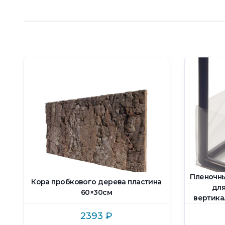
y
Пленочный
Кора пробкового дерева пластина
для
60×30см
вертика
2393
₽