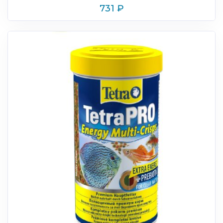
731
₽