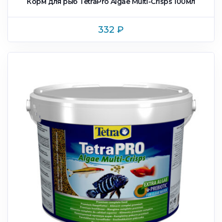
Корм для рыб TetraPro Algae Multi-Crisps 100мл
332
₽