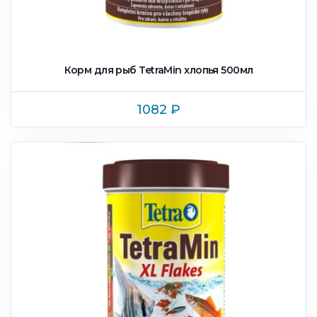
Корм для рыб TetraMin xлопья 500мл
1082
₽