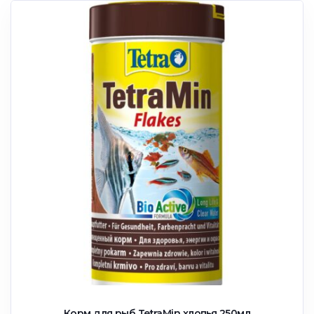
Корм для рыб TetraMin xлопья 250мл