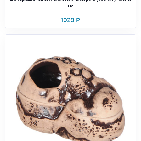
см
1028
₽