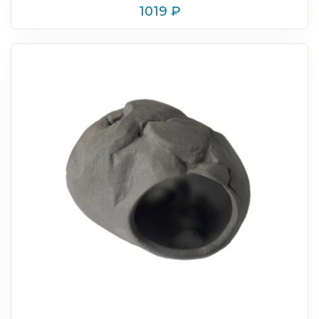
1019
₽