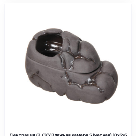
Декорация GLOXY Влажная камера S (черная) 10х6х6